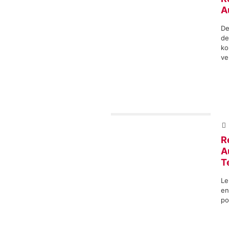
A
De
de
ko
ve
R
A
Te
Le
en
po