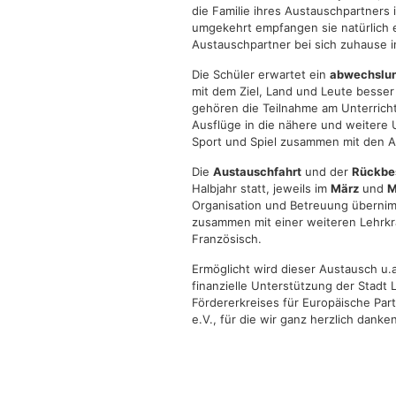
die Familie ihres Austauschpartners 
umgekehrt empfangen sie natürlich 
Austauschpartner bei sich zuhause i
Die Schüler erwartet ein
abwechslun
mit dem Ziel, Land und Leute besse
gehören die Teilnahme am Unterricht
Ausflüge in die nähere und weitere
Sport und Spiel zusammen mit den A
Die
Austauschfahrt
und der
Rückbe
Halbjahr statt, jeweils im
März
und
M
Organisation und Betreuung übernim
zusammen mit einer weiteren Lehrkr
Französisch.
Ermöglicht wird dieser Austausch u.
finanzielle Unterstützung der Stadt
Fördererkreises für Europäische Pa
e.V., für die wir ganz herzlich danken