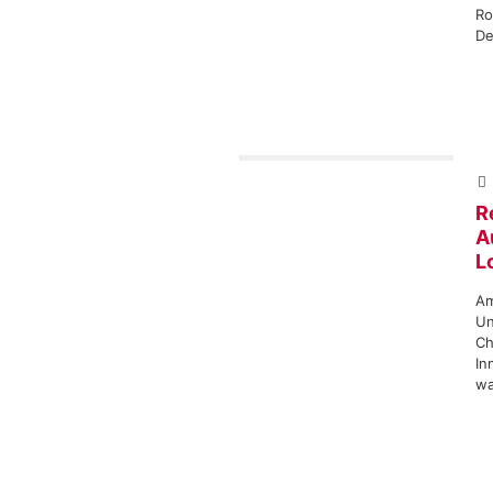
Ro
De
R
A
L
Am
Un
Ch
In
wa