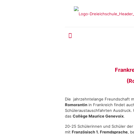
Frankr
(R
Die jahrzehntelange Freundschaft m
Romorantin
in Frankreich findet auc
Schüleraustauschfahrten Ausdruck. 
das
Collège Maurice Genevoix
.
20-25 Schülerinnen und Schüler de
mit
Französisch 1. Fremdsprache
, b