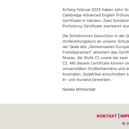
Anfang Februar 2025 haben zehn Schü
Cambridge Advanced English Prüfung 
Certificate in Händen. Zwei Schüleri
Proficiency Certificate zuerkannt wu
Die Schülerinnen besuchten in der 
Vorbereitungskurs an unserer Schul
der Skala des „Gemeinsamen Europä
Fremdsprachen“ attestiert das Certi
Niveau, die Stufe C1, sowie bei zwei
C2. Mit diesem Certificate können si
Universitäten Großbritanniens und 
Australien, Südafrika) einschreiben 
In- und Ausland bewerben.
Natalie Mittelstädt
KONTAKT
|
IMP
© 2