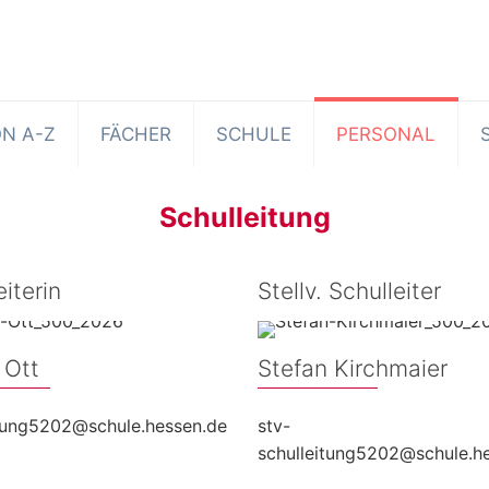
N A-Z
FÄCHER
SCHULE
PERSONAL
Schulleitung
eiterin
Stellv. Schulleiter
 Ott
Stefan Kirchmaier
itung5202@schule.hessen.de
stv-
schulleitung5202@schule.h