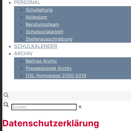
PERSONAL
Schulleitung
Kollegium
Beratungsteam
Schulsozialarbeit
Stellenausschreibung
SCHULKALENDER
ARCHIV
Beitrag Archiv
Pressespiegel Archiv
DSL Homepage 2000-2019
✕
Datenschutzerklärung