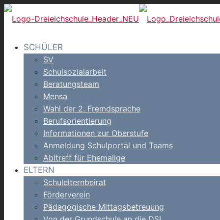
SCHÜLER
SV
Schulsozialarbeit
Beratungsteam
Mensa
Wahl der 2. Fremdsprache
Berufsorientierung
Informationen zur Oberstufe
Anmeldung Schulportal und Teams
Abitreff für Ehemalige
ELTERN
Schulelternbeirat
Förderverein
Pädagogische Mittagsbetreuung
Von der Grundschule an die DSL