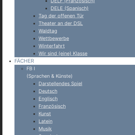
DELF (Französisch)
DELE (Spanisch)
Tag der offenen Tür
Theater an der DSL
Waldtag
Wettbewerbe
Winterfahrt
Wir sind (eine) Klasse
FÄCHER
FB I
(Sprachen & Künste)
Darstellendes Spiel
Deutsch
Englisch
Französisch
Kunst
Latein
Musik