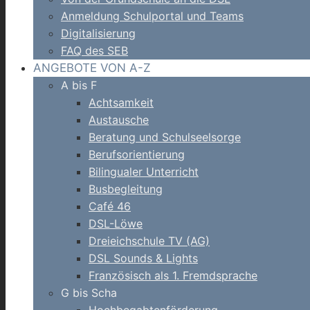
Anmeldung Schulportal und Teams
Digitalisierung
FAQ des SEB
ANGEBOTE VON A-Z
A bis F
Achtsamkeit
Austausche
Beratung und Schulseelsorge
Berufsorientierung
Bilingualer Unterricht
Busbegleitung
Café 46
DSL-Löwe
Dreieichschule TV (AG)
DSL Sounds & Lights
Französisch als 1. Fremdsprache
G bis Scha