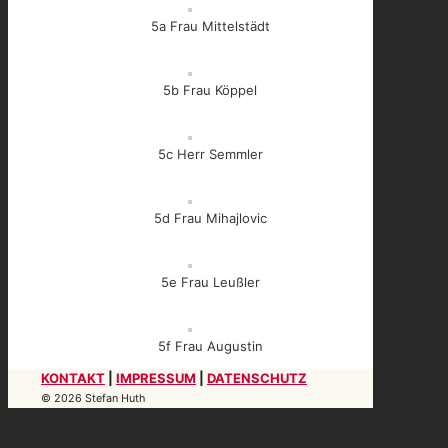
5a Frau Mittelstädt
5b Frau Köppel
5c Herr Semmler
5d Frau Mihajlovic
5e Frau Leußler
5f Frau Augustin
KONTAKT
|
IMPRESSUM
|
DATENSCHUTZ
© 2026 Stefan Huth