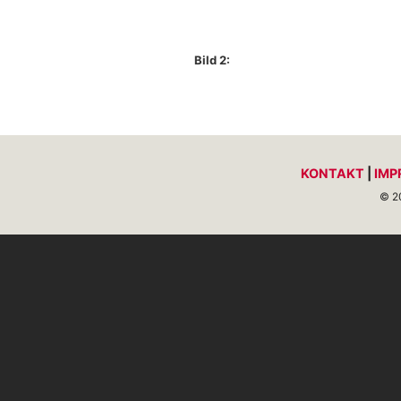
Bild 2:
KONTAKT
|
IMP
© 2