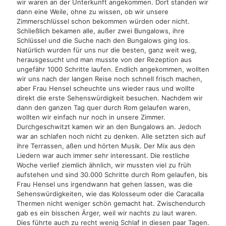
wir waren an der Unterkunft angekommen. Dort standen wir
dann eine Weile, ohne zu wissen, ob wir unsere
Zimmerschlüssel schon bekommen würden oder nicht.
Schließlich bekamen alle, außer zwei Bungalows, ihre
Schlüssel und die Suche nach den Bungalows ging los.
Natürlich wurden für uns nur die besten, ganz weit weg,
herausgesucht und man musste von der Rezeption aus
ungefähr 1000 Schritte laufen. Endlich angekommen, wollten
wir uns nach der langen Reise noch schnell frisch machen,
aber Frau Hensel scheuchte uns wieder raus und wollte
direkt die erste Sehenswürdigkeit besuchen. Nachdem wir
dann den ganzen Tag quer durch Rom gelaufen waren,
wollten wir einfach nur noch in unsere Zimmer.
Durchgeschwitzt kamen wir an den Bungalows an. Jedoch
war an schlafen noch nicht zu denken. Alle setzten sich auf
ihre Terrassen, aßen und hörten Musik. Der Mix aus den
Liedern war auch immer sehr interessant. Die restliche
Woche verlief ziemlich ähnlich, wir mussten viel zu früh
aufstehen und sind 30.000 Schritte durch Rom gelaufen, bis
Frau Hensel uns irgendwann hat gehen lassen, was die
Sehenswürdigkeiten, wie das Kolosseum oder die Caracalla
Thermen nicht weniger schön gemacht hat. Zwischendurch
gab es ein bisschen Ärger, weil wir nachts zu laut waren.
Dies führte auch zu recht wenig Schlaf in diesen paar Tagen.