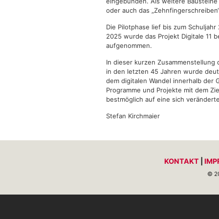
eingebunden. Als weitere Bausteine 
oder auch das „Zehnfingerschreiben“ 
Die Pilotphase lief bis zum Schulja
2025 wurde das Projekt Digitale 11
aufgenommen.
In dieser kurzen Zusammenstellung d
in den letzten 45 Jahren wurde deutl
dem digitalen Wandel innerhalb der 
Programme und Projekte mit dem Ziel
bestmöglich auf eine sich verändert
Stefan Kirchmaier
KONTAKT
|
IMP
© 2