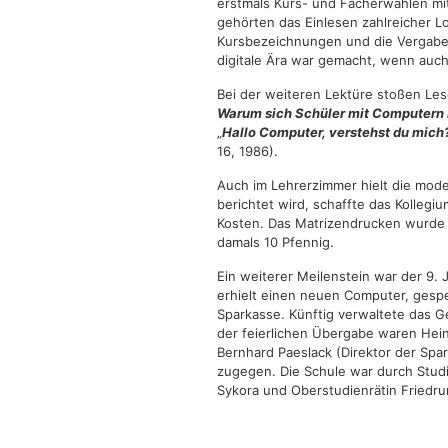
erstmals Kurs- und Fächerwahlen m
gehörten das Einlesen zahlreicher L
Kursbezeichnungen und die Vergabe 
digitale Ära war gemacht, wenn auch
Bei der weiteren Lektüre stoßen Lese
Warum sich Schüler mit Computern
„
Hallo Computer, verstehst du mich
16, 1986).
Auch im Lehrerzimmer hielt die mode
berichtet wird, schaffte das Kollegi
Kosten. Das Matrizendrucken wurde s
damals 10 Pfennig.
Ein weiterer Meilenstein war der 9. 
erhielt einen neuen Computer, ges
Sparkasse. Künftig verwaltete das G
der feierlichen Übergabe waren Hein
Bernhard Paeslack (Direktor der Spar
zugegen. Die Schule war durch Studi
Sykora und Oberstudienrätin Friedru