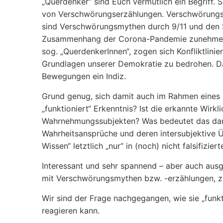
„Querdenker“ sind Euch vermutlich ein Begriff. 
von Verschwörungserzählungen. Verschwörungsnar
sind Verschwörungsmythen durch 9/11 und den St
Zusammenhang der Corona-Pandemie zunehmend 
sog. „QuerdenkerInnen“, zogen sich Konfliktlini
Grundlagen unserer Demokratie zu bedrohen. Da
Bewegungen ein Indiz.
Grund genug, sich damit auch im Rahmen eines P
„funktioniert“ Erkenntnis? Ist die erkannte Wirk
Wahrnehmungssubjekten? Was bedeutet das dann 
Wahrheitsansprüche und deren intersubjektive 
Wissen“ letztlich „nur“ in (noch) nicht falsifi
Interessant und sehr spannend – aber auch ausg
mit Verschwörungsmythen bzw. -erzählungen, zu 
Wir sind der Frage nachgegangen, wie sie „funkti
reagieren kann.