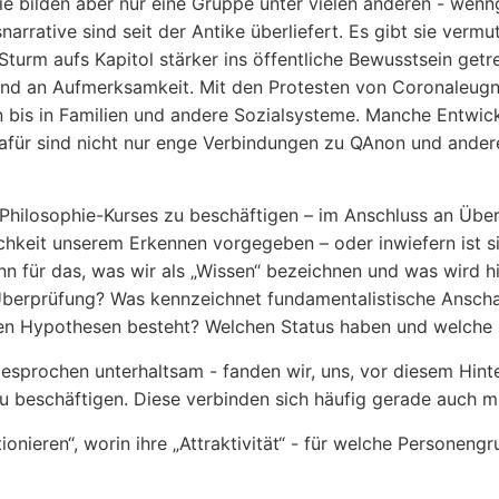
Sie bilden aber nur eine Gruppe unter vielen anderen - wenn
rative sind seit der Antike überliefert. Es gibt sie verm
urm aufs Kapitol stärker ins öffentliche Bewusstsein get
an Aufmerksamkeit. Mit den Protesten von Coronaleugne
en bis in Familien und andere Sozialsysteme. Manche Entwi
für sind nicht nur enge Verbindungen zu QAnon und anderen
hilosophie-Kurses zu beschäftigen – im Anschluss an Überl
lichkeit unserem Erkennen vorgegeben – oder inwiefern ist s
für das, was wir als „Wissen“ bezeichnen und was wird h
Überprüfung? Was kennzeichnet fundamentalistische Ansch
zierten Hypothesen besteht? Welchen Status haben und welche
esprochen unterhaltsam - fanden wir, uns, vor diesem Hint
beschäftigen. Diese verbinden sich häufig gerade auch mit
onieren“, worin ihre „Attraktivität“ - für welche Personeng