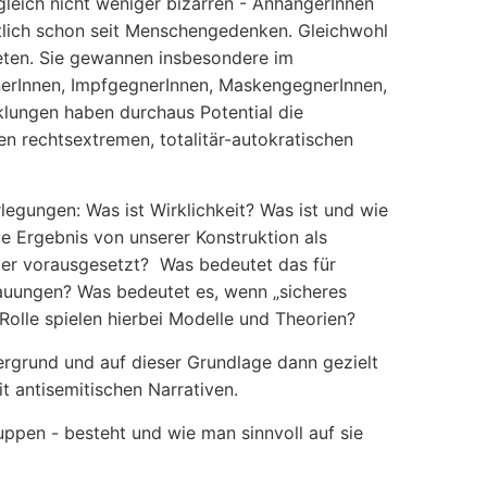
gleich nicht weniger bizarren - AnhängerInnen
utlich schon seit Menschengedenken. Gleichwohl
reten. Sie gewannen insbesondere im
rInnen, ImpfgegnerInnen, MaskengegnerInnen,
cklungen haben durchaus Potential die
 rechtsextremen, totalitär-autokratischen
egungen: Was ist Wirklichkeit? Was ist und wie
ie Ergebnis von unserer Konstruktion als
ier vorausgesetzt? Was bedeutet das für
auungen? Was bedeutet es, wenn „sicheres
 Rolle spielen hierbei Modelle und Theorien?
ergrund und auf dieser Grundlage dann gezielt
 antisemitischen Narrativen.
ruppen - besteht und wie man sinnvoll auf sie