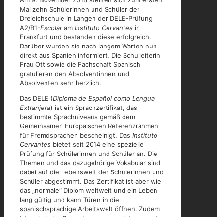
Am 9. November 2018 stellten sich zum ersten
Mal zehn Schülerinnen und Schüler der
Dreieichschule in Langen der DELE-Prüfung
A2/B1-
Escolar
am
Instituto Cervantes
in
Frankfurt und bestanden diese erfolgreich.
Darüber wurden sie nach langem Warten nun
direkt aus Spanien informiert. Die Schulleiterin
Frau Ott sowie die Fachschaft Spanisch
gratulieren den Absolventinnen und
Absolventen sehr herzlich.
Das DELE (
Diploma de Español como Lengua
Extranjera
) ist ein Sprachzertifikat, das
bestimmte Sprachniveaus gemäß dem
Gemeinsamen Europäischen Referenzrahmen
für Fremdsprachen bescheinigt. Das
Instituto
Cervantes
bietet seit 2014 eine spezielle
Prüfung für Schülerinnen und Schüler an. Die
Themen und das dazugehörige Vokabular sind
dabei auf die Lebenswelt der Schülerinnen und
Schüler abgestimmt. Das Zertifikat ist aber wie
das „normale“ Diplom weltweit und ein Leben
lang gültig und kann Türen in die
spanischsprachige Arbeitswelt öffnen. Zudem