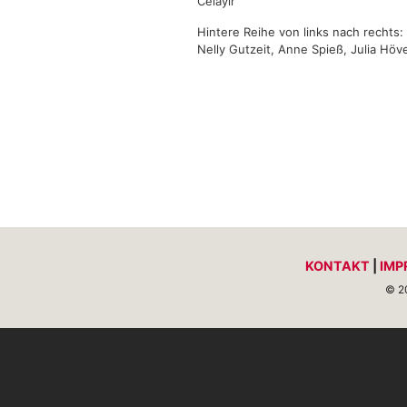
Celayir
Hintere Reihe von links nach rechts:
Nelly Gutzeit, Anne Spieß, Julia Höv
KONTAKT
|
IMP
© 2