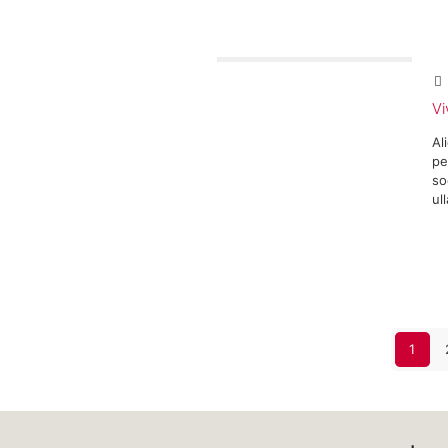
Vi
Al
pe
so
ul
1