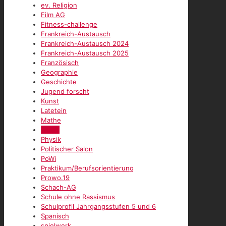
ev. Religion
Film AG
Fitness-challenge
Frankreich-Austausch
Frankreich-Austausch 2024
Frankreich-Austausch 2025
Französisch
Geographie
Geschichte
Jugend forscht
Kunst
Latetein
Mathe
Musik
Physik
Politischer Salon
PoWi
Praktikum/Berufsorientierung
Prowo.19
Schach-AG
Schule ohne Rassismus
Schulprofil Jahrgangsstufen 5 und 6
Spanisch
spielwerk