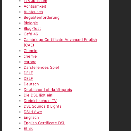
175 Jubiläum
Achtsamkeit
Austausch
Begabtenförderung
Biologie
Blog-Test
Café 46
Cambridge Certificate Advanced English
(CAE)
Chemie
chemie
corona
Darstellendes Spiel
DELE
DELF
Deutsch
Deutscher Lehrkräftepreis
Die DSL lädt ein!
Dreieichschule TV
DSL Sounds & Lights
DSL-Löwe
Englisch
English Certificate DSL
Ethik