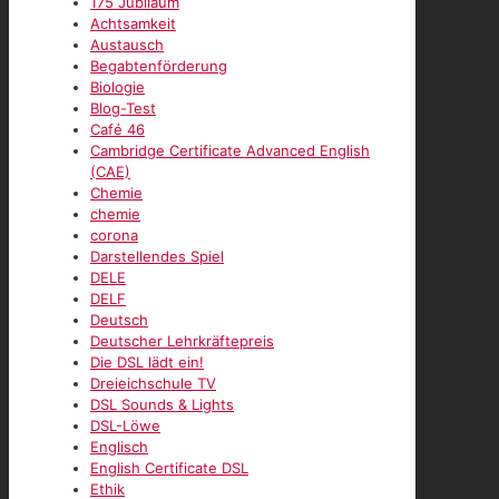
175 Jubiläum
Achtsamkeit
Austausch
Begabtenförderung
Biologie
Blog-Test
Café 46
Cambridge Certificate Advanced English
(CAE)
Chemie
chemie
corona
Darstellendes Spiel
DELE
DELF
Deutsch
Deutscher Lehrkräftepreis
Die DSL lädt ein!
Dreieichschule TV
DSL Sounds & Lights
DSL-Löwe
Englisch
English Certificate DSL
Ethik