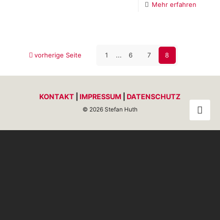
Mehr erfahren
vorherige Seite
1
...
6
7
8
KONTAKT
|
IMPRESSUM
|
DATENSCHUTZ
© 2026 Stefan Huth